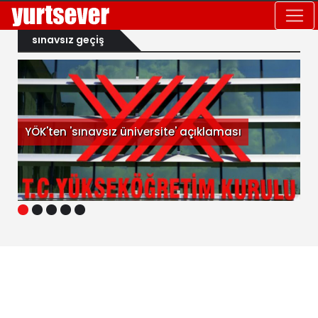
sınavsız geçiş
YÖK'ten 'sınavsız üniversite' açıklaması
1
2
3
4
5