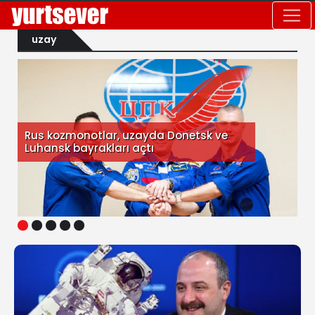
uzay
Rus kozmonotlar, uzayda Donetsk ve
Luhansk bayrakları açtı
1
2
3
4
5