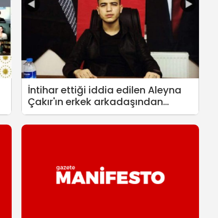
İntihar ettiği iddia edilen Aleyna
Çakır'ın erkek arkadaşından
şiddet gördüğü ortaya çıktı