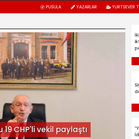
PUSULA
YAZARLAR
YURTSEVER 
İ
ik
p
S
d
19 CHP'li vekil paylaştı
“Y
İ