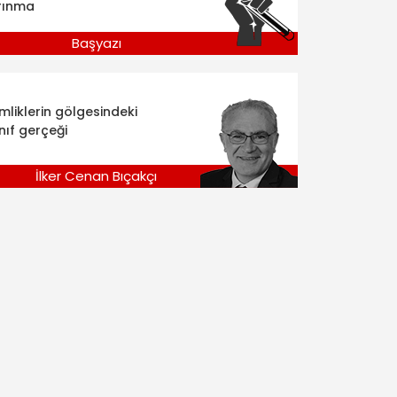
rınma
Başyazı
imliklerin gölgesindeki
nıf gerçeği
İlker Cenan Bıçakçı