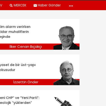
TV
MERCEK
Haber Gönder
klim alarm verirken
tidar muhaliflerin
eşinde
İlker Cenan Bıçakçı
iyaset de bir üst-yapı
okusudur
İzzettin Önder
eni CHP” ve “Yeni Parti”:
deolojik “yüklerden”