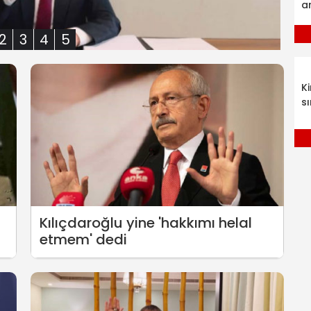
a
2
3
4
5
K
sı
Kılıçdaroğlu yine 'hakkımı helal
etmem' dedi