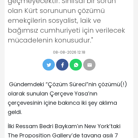
geçmeyecektir. Sınıfsal bir sorun
olan Kürt sorununun çözümü
emekçilerin sosyalist, laik ve
bağımsız cumhuriyeti için verilecek
mücadelenin konusudur."
08-08-2026 12:18
Gündemdeki “Çözüm Süreci”nin çözümü(!)
olarak sunulan Çerçeve Yasa’nın
çerçevesinin içine bakınca iki şey aklıma
geldi.
İlki Ressam Bedri Baykam’ın New York’taki
The Proposition Gallery’de tavana asılı 7