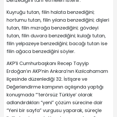
benzediğini tarif etmeleri istenir.
Kuyruğu tutan, filin halata benzediğini;
hortumu tutan, filin yılana benzediğini; dişleri
tutan, filin mızrağa benzediğini; gövdeyi
tutan, filin duvara benzediğini; kulağı tutan,
filin yelpazeye benzediğini; bacağı tutan ise
filin ağaca benzediğini söyler.
AKP’li Cumhurbaşkanı Recep Tayyip
Erdoğan’ın AKP’nin Ankara’nın Kızılcahamam
ilçesinde düzenlediği 32. İstişare ve
Değerlendirme kampının açılışında yaptığı
konuşmada “’terörsüz Türkiye’ olarak
adlandırdıkları “yeni” çözüm sürecine dair
“Yeni bir sayfa” vurgusu yaparak, süreçle