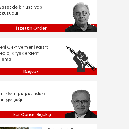
iyaset de bir üst-yapı
okusudur
İzzettin Önder
eni CHP” ve “Yeni Parti”:
deolojik “yüklerden”
rınma
Başyazı
imliklerin gölgesindeki
nıf gerçeği
İlker Cenan Bıçakçı