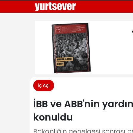
İç Açı
İBB ve ABB'nin yardı
konuldu
Bakanlığın genelgesi sonrası be