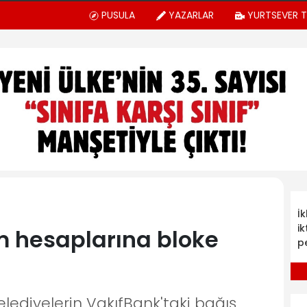
PUSULA
YAZARLAR
YURTSEVER 
İ
ik
m hesaplarına bloke
p
lediyelerin VakıfBank'taki bağış