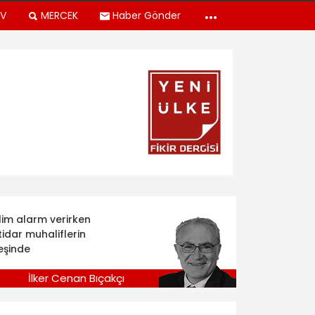
TV
MERCEK
Haber Gönder
klim alarm verirken
tidar muhaliflerin
eşinde
İlker Cenan Bıçakçı