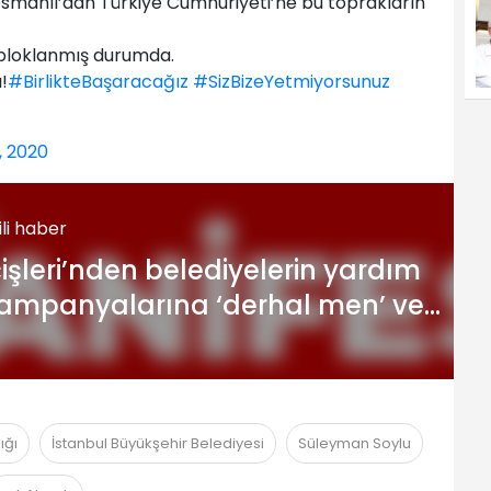
Osmanlı’dan Türkiye Cumhuriyeti’ne bu toprakların
 bloklanmış durumda.
!
#BirlikteBaşaracağız
#SizBizeYetmiyorsunuz
, 2020
gili haber
çişleri’nden belediyelerin yardım
ampanyalarına ‘derhal men’ ve
ovuşturma tehdidi
ığı
İstanbul Büyükşehir Belediyesi
Süleyman Soylu