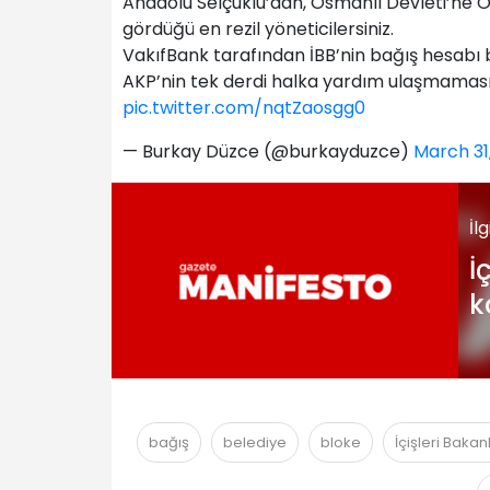
Anadolu Selçuklu’dan, Osmanlı Devleti’ne 
gördüğü en rezil yöneticilersiniz.
VakıfBank tarafından İBB’nin bağış hesabı
AKP’nin tek derdi halka yardım ulaşmaması
pic.twitter.com/nqtZaosgg0
— Burkay Düzce (@burkayduzce)
March 31
İl
İ
k
k
bağış
belediye
bloke
İçişleri Bakanl