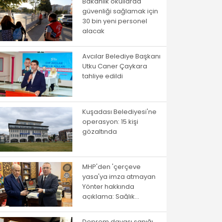
Bakanlık okullarda
güvenliği sağlamak için
30 bin yeni personel
alacak
Avcılar Belediye Başkanı
Utku Caner Çaykara
tahliye edildi
Kuşadası Belediyesi'ne
operasyon: 15 kişi
gözaltında
MHP'den 'çerçeve
yasa'ya imza atmayan
Yönter hakkında
açıklama: Sağlık
sebeplerinden ötürü
katılamadı
Deprem davası sanığı