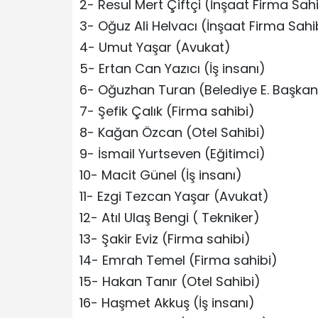
2- Resul Mert Çiftçi (İnşaat Firma Sah
3- Oğuz Ali Helvacı (İnşaat Firma Sahi
4- Umut Yaşar (Avukat)
5- Ertan Can Yazıcı (İş insanı)
6- Oğuzhan Turan (Belediye E. Başkan
7- Şefik Çalık (Firma sahibi)
8- Kağan Özcan (Otel Sahibi)
9- İsmail Yurtseven (Eğitimci)
10- Macit Günel (İş insanı)
11- Ezgi Tezcan Yaşar (Avukat)
12- Atıl Ulaş Bengi ( Tekniker)
13- Şakir Eviz (Firma sahibi)
14- Emrah Temel (Firma sahibi)
15- Hakan Tanır (Otel Sahibi)
16- Haşmet Akkuş (İş insanı)