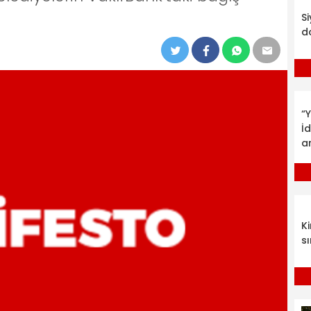
S
d
“Y
İ
a
K
sı