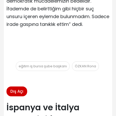
demokratik mücadelemizin bedelidir.
İfademde de belirttiğim gibi hiçbir suç
unsuru içeren eylemde bulunmadım. Sadece
irade gaspına tanıklık ettim” dedi.
eğitim iş bursa şube başkanı
ÖZKAN Rona
Dış Açı
İspanya ve İtalya