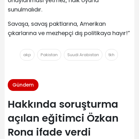
onaylanması yetmez, halk oyuna
sunulmalıdır.
Savaşa, savaş paktlarına, Amerikan
çıkarlarına ve mezhepçi dış politikaya hayır!”
akp
Pakistan
Suudi Arabistan
tkh
Gündem
Hakkında soruşturma
açılan eğitimci Özkan
Rona ifade verdi