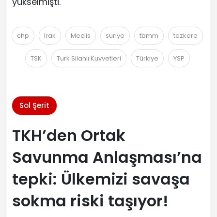
yükselmişti.
chp
Irak
Meclis
suriye
tbmm
tezkere
TSK
Turk Silahlı Kuvvetleri
Türkiye
YSP
Sol Şerit
TKH’den Ortak
Savunma Anlaşması’na
tepki: Ülkemizi savaşa
sokma riski taşıyor!