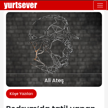
Ali Ateş
Köşe Yazıları