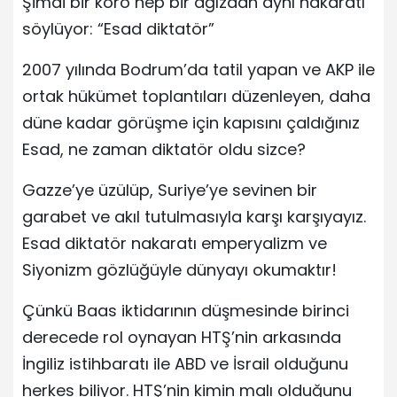
Şimdi bir koro hep bir ağızdan aynı nakaratı
söylüyor: “Esad diktatör”
2007 yılında Bodrum’da tatil yapan ve AKP ile
ortak hükümet toplantıları düzenleyen, daha
düne kadar görüşme için kapısını çaldığınız
Esad, ne zaman diktatör oldu sizce?
Gazze’ye üzülüp, Suriye’ye sevinen bir
garabet ve akıl tutulmasıyla karşı karşıyayız.
Esad diktatör nakaratı emperyalizm ve
Siyonizm gözlüğüyle dünyayı okumaktır!
Çünkü Baas iktidarının düşmesinde birinci
derecede rol oynayan HTŞ’nin arkasında
İngiliz istihbaratı ile ABD ve İsrail olduğunu
herkes biliyor. HTŞ’nin kimin malı olduğunu