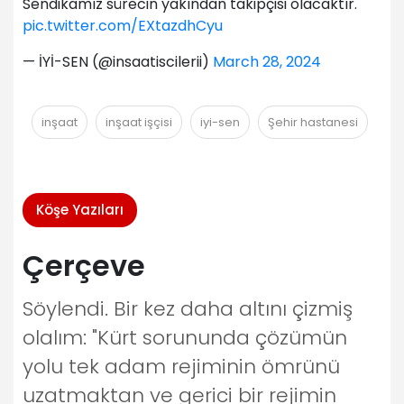
Sendikamız sürecin yakından takipçisi olacaktır.
pic.twitter.com/EXtazdhCyu
— İYİ-SEN (@insaatiscilerii)
March 28, 2024
inşaat
inşaat işçisi
iyi-sen
Şehir hastanesi
Köşe Yazıları
Çerçeve
Söylendi. Bir kez daha altını çizmiş
olalım: "Kürt sorununda çözümün
yolu tek adam rejiminin ömrünü
uzatmaktan ve gerici bir rejimin