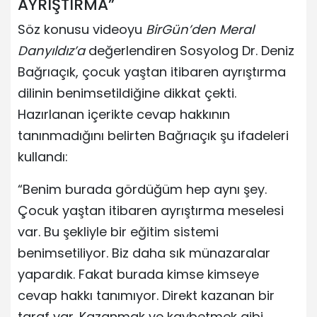
AYRIŞTIRMA”
Söz konusu videoyu
BirGün’den Meral
Danyıldız’a
değerlendiren Sosyolog Dr. Deniz
Bağrıaçık, çocuk yaştan itibaren ayrıştırma
dilinin benimsetildiğine dikkat çekti.
Hazırlanan içerikte cevap hakkının
tanınmadığını belirten Bağrıaçık şu ifadeleri
kullandı:
“Benim burada gördüğüm hep aynı şey.
Çocuk yaştan itibaren ayrıştırma meselesi
var. Bu şekliyle bir eğitim sistemi
benimsetiliyor. Biz daha sık münazaralar
yapardık. Fakat burada kimse kimseye
cevap hakkı tanımıyor. Direkt kazanan bir
taraf var. Kazanmak ve kaybetmek gibi