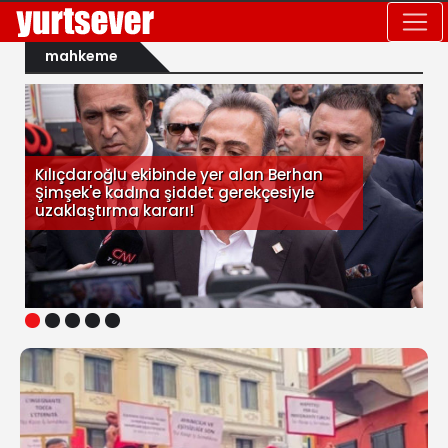
mahkeme
Kılıçdaroğlu ekibinde yer alan Berhan
Şimşek'e kadına şiddet gerekçesiyle
uzaklaştırma kararı!
1
2
3
4
5