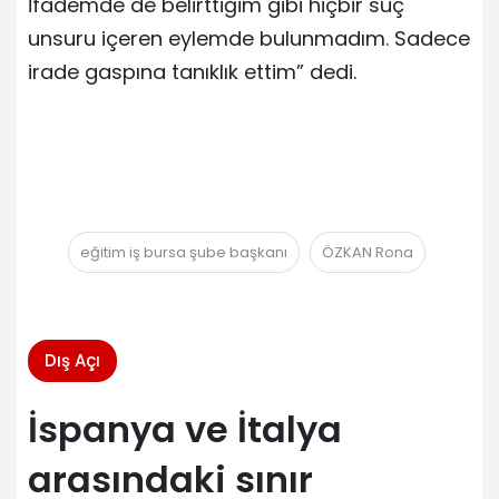
İfademde de belirttiğim gibi hiçbir suç
unsuru içeren eylemde bulunmadım. Sadece
irade gaspına tanıklık ettim” dedi.
eğitim iş bursa şube başkanı
ÖZKAN Rona
Dış Açı
İspanya ve İtalya
arasındaki sınır