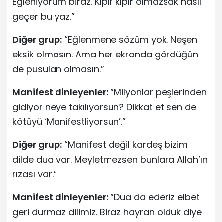
Eğleniyorum biraz. Kıpır kıpır olmazsak nasıl
geçer bu yaz.”
Diğer grup:
“Eğlenmene sözüm yok. Neşen
eksik olmasın. Ama her ekranda gördüğün
de pusulan olmasın.”
Manifest dinleyenler:
“Milyonlar peşlerinden
gidiyor neye takılıyorsun? Dikkat et sen de
kötüyü ‘Manifestliyorsun’.”
Diğer grup:
“Manifest değil kardeş bizim
dilde dua var. Meyletmezsen bunlara Allah’ın
rızası var.”
Manifest dinleyenler:
“Dua da ederiz elbet
geri durmaz dilimiz. Biraz hayran olduk diye