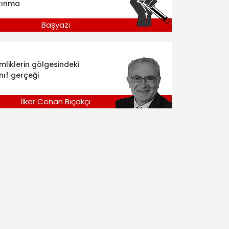
rınma
Başyazı
imliklerin gölgesindeki
nıf gerçeği
İlker Cenan Bıçakçı