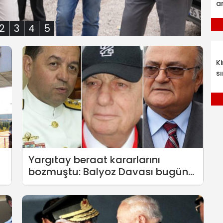
a
2
3
4
5
K
sı
Yargıtay beraat kararlarını
bozmuştu: Balyoz Davası bugün
yeniden başlıyor