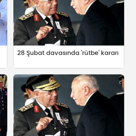
28 Şubat davasında 'rütbe' kararı