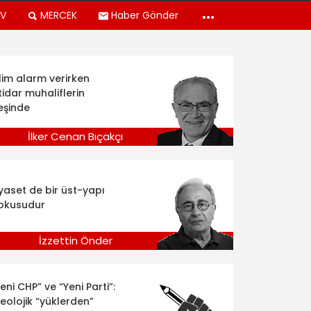
TV
MERCEK
Haber Gönder
klim alarm verirken
tidar muhaliflerin
eşinde
İlker Cenan Bıçakçı
iyaset de bir üst-yapı
okusudur
İzzettin Önder
eni CHP” ve “Yeni Parti”:
deolojik “yüklerden”