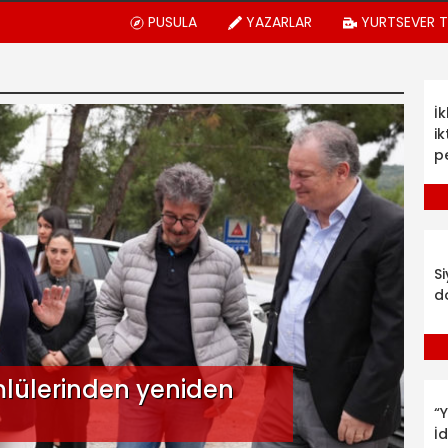
PUSULA
YAZARLAR
YURTSEVER 
İ
ik
p
S
d
lülerinden yeniden
“Y
İ