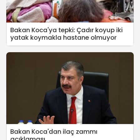
Bakan Koca'ya tepki: Çadır koyup iki
yatak koymakla hastane olmuyor
Bakan Koca'dan ilaç zammı
açıklaması