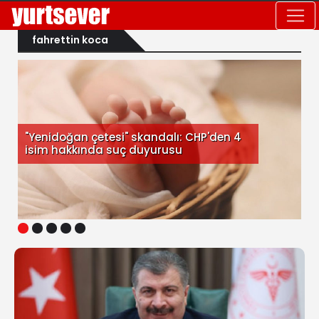
fahrettin koca
"Yenidoğan çetesi" skandalı: CHP'den 4
isim hakkında suç duyurusu
1
2
3
4
5