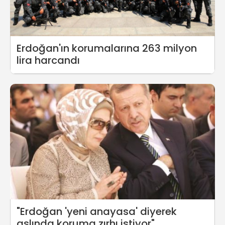
Erdoğan'ın korumalarına 263 milyon
lira harcandı
"Erdoğan 'yeni anayasa' diyerek
aslında koruma zırhı istiyor"