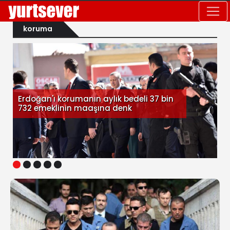
koruma
Erdoğan'ı korumanın aylık bedeli 37 bin
732 emeklinin maaşına denk
1
2
3
4
5