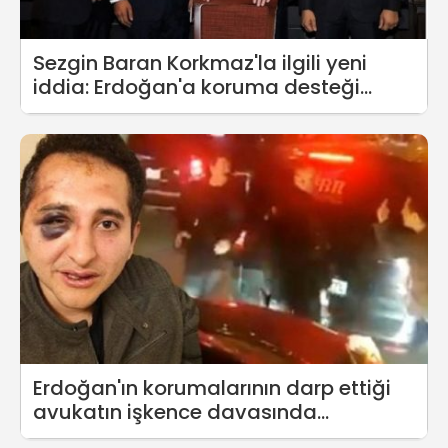
Sezgin Baran Korkmaz'la ilgili yeni
iddia: Erdoğan'a koruma desteği
sağladı
Erdoğan'ın korumalarının darp ettiği
avukatın işkence davasında
takipsizlik kararı verildi