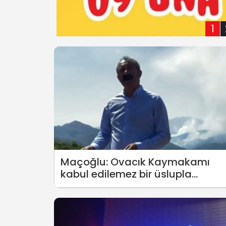
1
Maçoğlu: Ovacık Kaymakamı
kabul edilemez bir üslupla
üzerimize yürüdü