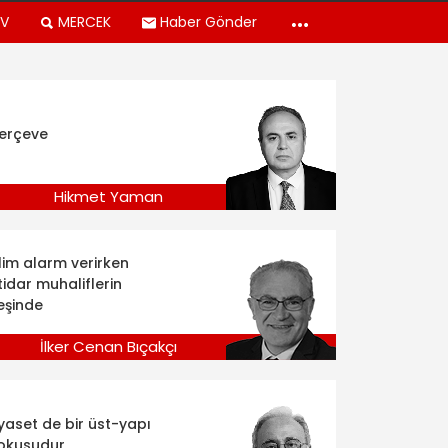
TV
MERCEK
Haber Gönder
erçeve
Hikmet Yaman
klim alarm verirken
tidar muhaliflerin
eşinde
İlker Cenan Bıçakçı
iyaset de bir üst-yapı
okusudur