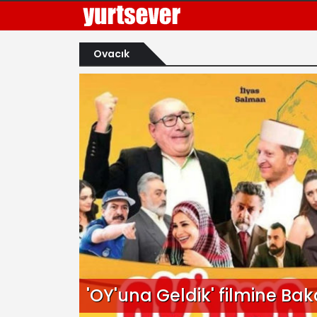
Ovacık
'OY'una Geldik' filmine Bak