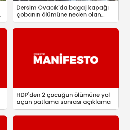
Dersim Ovacık'da bagaj kapağı
çobanın ölümüne neden olan
otobüsün 2 sürücüsüne 20'şer yıl
hapis istendi
HDP'den 2 çocuğun ölümüne yol
açan patlama sonrası açıklama