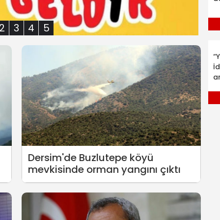
2
3
4
5
“Y
İ
a
Dersim'de Buzlutepe köyü
mevkisinde orman yangını çıktı