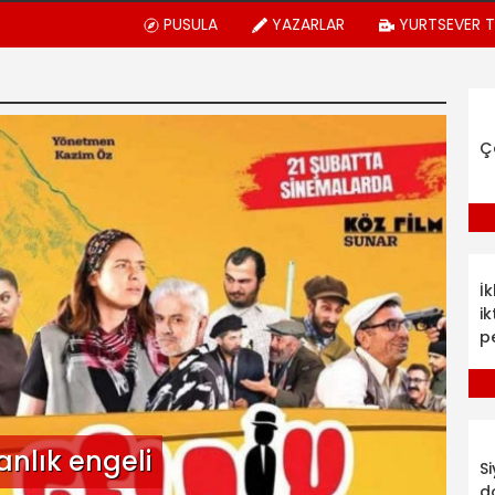
PUSULA
YAZARLAR
YURTSEVER 
Ç
İ
ik
p
anlık engeli
S
d