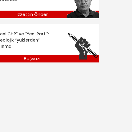
İzzettin Önder
eni CHP” ve “Yeni Parti”:
deolojik “yüklerden”
rınma
Başyazı