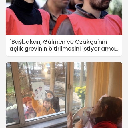
"Başbakan, Gülmen ve Özakça'nın
açlık grevinin bitirilmesini istiyor ama
Soylu, Erdoğan'ı etkiliyor"