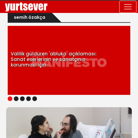
semih özakça
Valilik güldüren 'abluka' açıklaması:
Sanat eserlerinin ve sanatçının
korunması için...
1
2
3
4
5