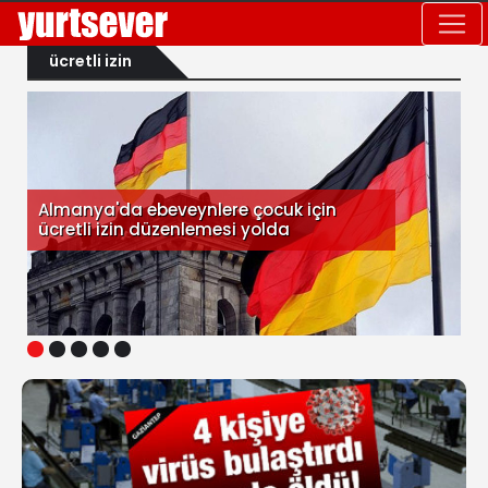
ücretli izin
Almanya'da ebeveynlere çocuk için
ücretli izin düzenlemesi yolda
1
2
3
4
5