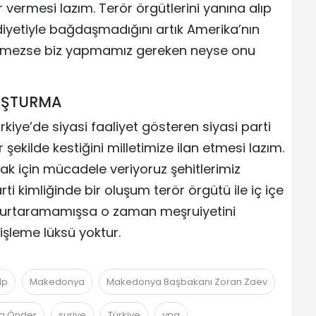
 vermesi lazım. Terör örgütlerini yanına alıp
iyetiyle bağdaşmadığını artık Amerika’nın
örmezse biz yapmamız gereken neyse onu
RUŞTURMA
kiye’de siyasi faaliyet gösteren siyasi parti
şekilde kestiğini milletimize ilan etmesi lazım.
ak için mücadele veriyoruz şehitlerimiz
ti kimliğinde bir oluşum terör örgütü ile iç içe
 kurtaramamışsa o zaman meşruiyetini
işleme lüksü yoktur.
dp
Makedonya
Makedonya Başbakanı Zoran Zaev
ya Önder
suriye
Türkiye
ypg