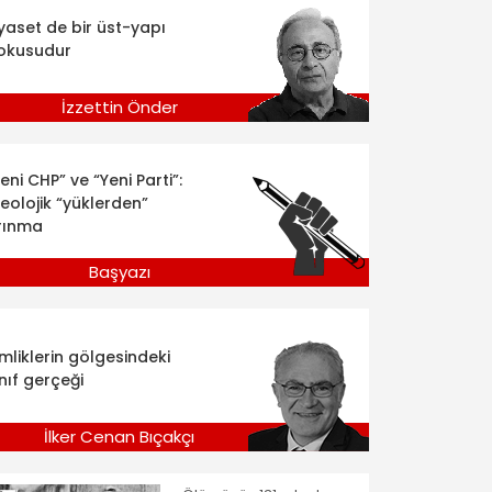
iyaset de bir üst-yapı
okusudur
İzzettin Önder
eni CHP” ve “Yeni Parti”:
deolojik “yüklerden”
rınma
Başyazı
imliklerin gölgesindeki
nıf gerçeği
İlker Cenan Bıçakçı