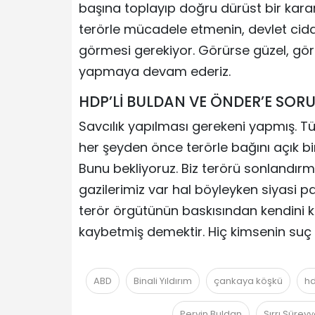
başına toplayıp doğru dürüst bir karar
terörle mücadele etmenin, devlet cidd
görmesi gerekiyor. Görürse güzel, g
yapmaya devam ederiz.
HDP’Lİ BULDAN VE ÖNDER’E SO
Savcılık yapılması gerekeni yapmış. Tür
her şeyden önce terörle bağını açık bir 
Bunu bekliyoruz. Biz terörü sonlandırm
gazilerimiz var hal böyleyken siyasi par
terör örgütünün baskısından kendini
kaybetmiş demektir. Hiç kimsenin suç 
ABD
Binali Yıldırım
çankaya köşkü
h
Pervin Buldan
Sırrı Sürey