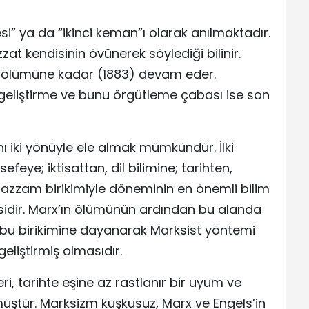
i” ya da “ikinci keman”ı olarak anılmaktadır.
at kendisinin övünerek söylediği bilinir.
ın ölümüne kadar (1883) devam eder.
 geliştirme ve bunu örgütleme çabası ise son
nı iki yönüyle ele almak mümkündür. İlki
efeye; iktisattan, dil bilimine; tarihten,
azzam birikimiyle döneminin en önemli bilim
sidir. Marx’ın ölümünün ardından bu alanda
ise, bu birikimine dayanarak Marksist yöntemi
geliştirmiş olmasıdır.
i, tarihte eşine az rastlanır bir uyum ve
müştür. Marksizm kuşkusuz, Marx ve Engels’in