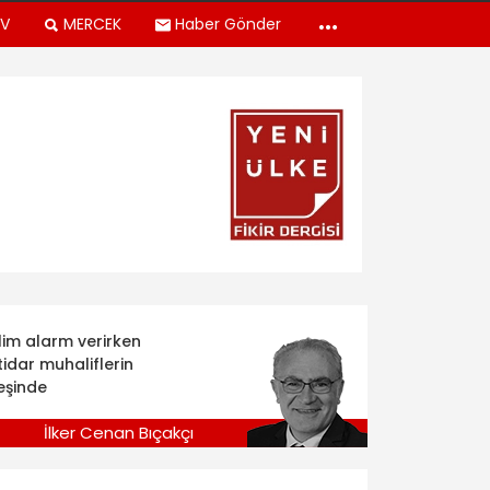
TV
MERCEK
Haber Gönder
klim alarm verirken
tidar muhaliflerin
eşinde
İlker Cenan Bıçakçı