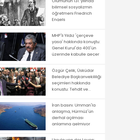
Ölümünün 131. yılında
bilimsel sosyalizmin
öğretmeni Friedrich
Engels
MHP'li Yıldız 'çerçeve
yasa' hakkında konuştu:
Genel Kurul'da 400'ün
üzerinde kabulle geçer
Özgür Çelik, Üsküdar
Belediye Başkanvekililiği
seçimleri hakkında
konuştu: Tehdit ve
baskılarla çökmeye
çalıştılar
İran basını: Umman'la
anlaşma, Hürmüz'ün
derhal açılması
anlamına gelmiyor
Ursula von der Leyen: