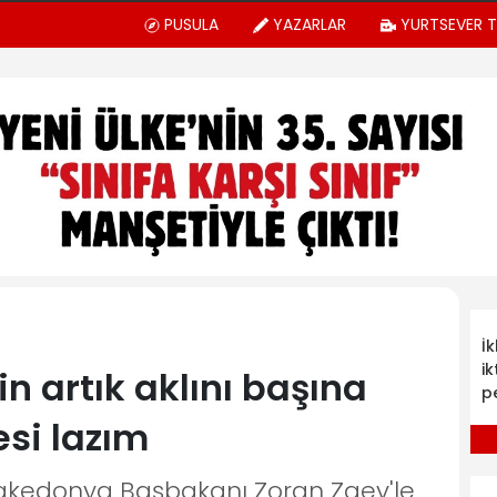
PUSULA
YAZARLAR
YURTSEVER 
İ
ik
in artık aklını başına
p
si lazım
Makedonya Başbakanı Zoran Zaev'le