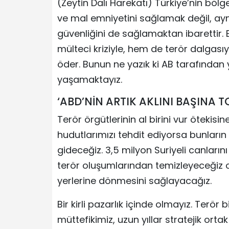
(Zeytin Dalı Harekatı) Türkiye’nin bö
ve mal emniyetini sağlamak değil, ayn
güvenliğini de sağlamaktan ibarettir.
mülteci kriziyle, hem de terör dalgası
öder. Bunun ne yazık ki AB tarafından 
yaşamaktayız.
‘ABD’NİN ARTIK AKLINI BAŞINA 
Terör örgütlerinin al birini vur ötekisi
hudutlarımızı tehdit ediyorsa bunların
gideceğiz. 3,5 milyon Suriyeli canlarını
terör oluşumlarından temizleyeceğiz o
yerlerine dönmesini sağlayacağız.
Bir kirli pazarlık içinde olmayız. Terör
müttefikimiz, uzun yıllar stratejik ort