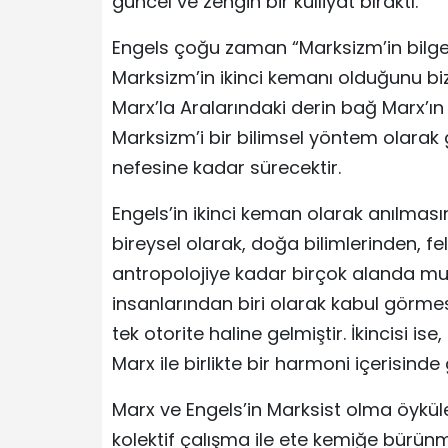
güncel ve zengin bir külliyat bıraktı.
Engels çoğu zaman “Marksizm’in bilges
Marksizm’in ikinci kemanı olduğunu bizz
Marx’la Aralarındaki derin bağ Marx’
Marksizm’i bir bilimsel yöntem olarak
nefesine kadar sürecektir.
Engels’in ikinci keman olarak anılması
bireysel olarak, doğa bilimlerinden, fels
antropolojiye kadar birçok alanda mu
insanlarından biri olarak kabul görme
tek otorite haline gelmiştir. İkincisi 
Marx ile birlikte bir harmoni içerisinde 
Marx ve Engels’in Marksist olma öyküler
kolektif çalışma ile ete kemiğe bürün