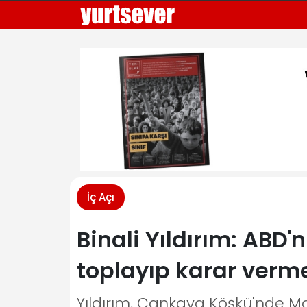
İç Açı
Binali Yıldırım: ABD'n
toplayıp karar verme
Yıldırım, Çankaya Köşkü'nde 