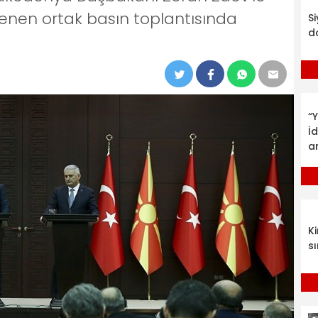
nen ortak basın toplantısında
S
d
“Y
İ
a
K
sı