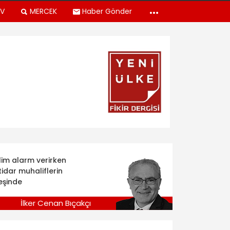
TV
MERCEK
Haber Gönder
klim alarm verirken
tidar muhaliflerin
eşinde
İlker Cenan Bıçakçı