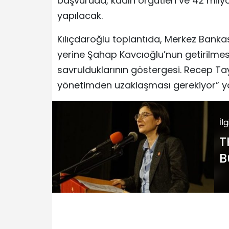
başvuruda, kadın örgütleri ve 42 mily
yapılacak.
Kılıçdaroğlu toplantıda, Merkez Banka
yerine Şahap Kavcıoğlu’nun getirilmesi
savrulduklarının göstergesi. Recep Ta
yönetimden uzaklaşması gerekiyor” yo
İl
T
B
e