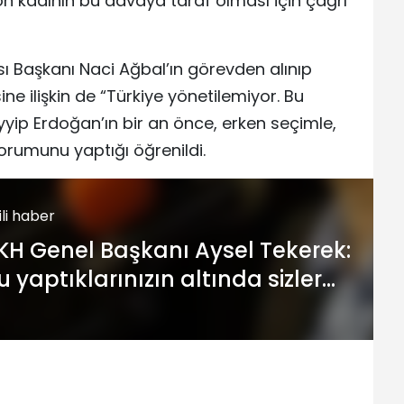
on kadının bu davaya taraf olması için çağrı
sı Başkanı Naci Ağbal’ın görevden alınıp
ne ilişkin de “Türkiye yönetilemiyor. Bu
yyip Erdoğan’ın bir an önce, erken seçimle,
rumunu yaptığı öğrenildi.
gili haber
KH Genel Başkanı Aysel Tekerek:
u yaptıklarınızın altında sizler
zileceksiniz kadınlar yaşayacak