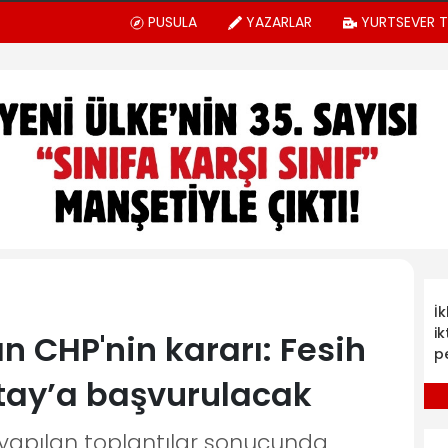
PUSULA
YAZARLAR
YURTSEVER 
İ
ik
n CHP'nin kararı: Fesih
p
ştay’a başvurulacak
yapılan toplantılar sonucunda