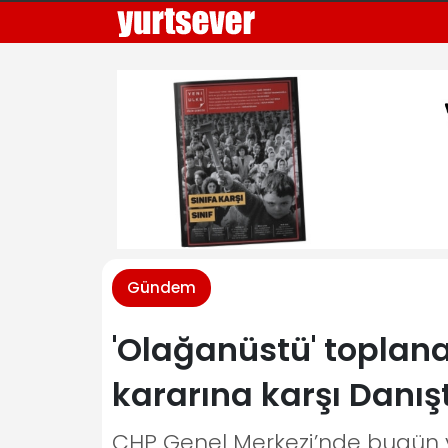
Gündem
'Olağanüstü' toplana
kararına karşı Danı
CHP Genel Merkezi’nde bugün 