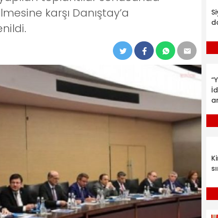
ilmesine karşı Danıştay’a
S
d
nildi.
“Y
İ
a
K
sı