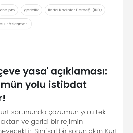
chp pm
gericilik
İlerici Kadınlar Derneği (İKD)
nbul sözleşmesi
çeve yasa' açıklaması:
mün yolu istibdat
r!
Kürt sorununda çözümün yolu tek
tan ve gerici bir rejimin
cektir. Sınıfsal bir sorun olan Kürt