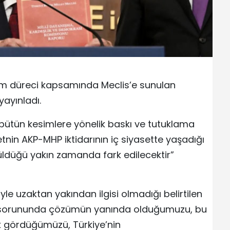
üm düreci kapsamında Meclis’e sunulan
yayınladı.
bütün kesimlere yönelik baskı ve tutuklama
tnin AKP-MHP iktidarının iç siyasette yaşadığı
üldüğü yakın zamanda fark edilecektir”
le uzaktan yakından ilgisi olmadığı belirtilen
t sorununda çözümün yanında olduğumuzu, bu
rak gördüğümüzü, Türkiye’nin