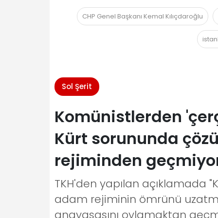
CHP Genel Başkanı Kemal Kılıçdaroğlu
ista
Sol Şerit
Komünistlerden 'çer
Kürt sorununda çözü
rejiminden geçmiyo
TKH'den yapılan açıklamada "
adam rejiminin ömrünü uzatmak
anayasasını oylamaktan geçmeye