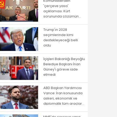
Komünistlerden
'çerçeve yasa'
açıklaması: Kürt
sorununda çözümün
yolu istibdat rejiminden
geçmiyor!
Trump'ın 2028
seçimlerinde kimi
destekleyeceği belli
oldu
İçişleri Bakanlığı Beyoğlu
Belediye Başkanı İnan
Güney'i göreve iade
etmedi
ABD Başkan Yardımcısı
Vance: İran konusunda
askeri, ekonomik ve
diplomatik tüm araçlar
kullanılacak
MHP'de çerçeve yasa