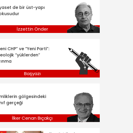
iyaset de bir üst-yapı
okusudur
İzzettin Önder
eni CHP” ve “Yeni Parti”:
deolojik “yüklerden”
rınma
Başyazı
imliklerin gölgesindeki
nıf gerçeği
İlker Cenan Bıçakçı