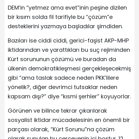
DEM’in “yetmez ama evet”inin peşine dizilen
bir kısım solda fil tarifiyle bu “çözüm”e
desteklerini yazmaya başladılar şimdiden.
Bazıları ise ciddi ciddi, gerici-faşist AKP-MHP
iktidarından ve yarattıkları bu suç rejiminden
Kürt sorununun çözümü ve buradan da
ülkenin demokratikleşmesi gerçekleşecekmiş
gibi “ama taslak sadece neden PKK’lilere
yönelik?, diğer devrimci tutsaklar neden
kapsam dışı?” diye “kısmi şerhler” koyuyorlar.
Görünen ve bilince tekrar çıkarılarak
sosyalist iktidar mücadelesinin en önemli bir
parçası olarak, “Kürt Sorunu”na çözüm
olarak sunulan bu çerçevenin içi boştur. 12