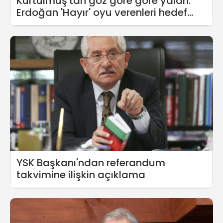
Kurtulmuş'tan göz göre göre yalan:
Erdoğan 'Hayır' oyu verenleri hedef
almamış
YSK Başkanı'ndan referandum
takvimine ilişkin açıklama