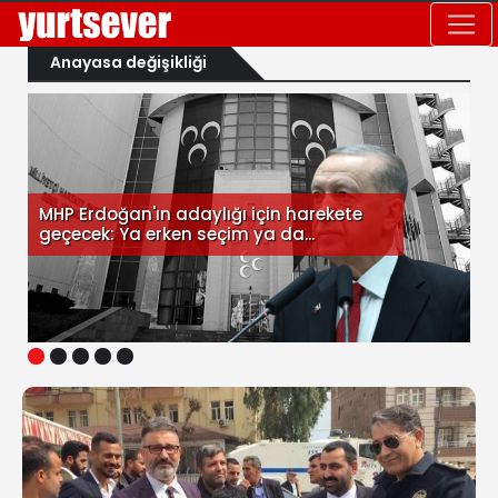
Anayasa değişikliği
MHP Erdoğan'ın adaylığı için harekete
geçecek: Ya erken seçim ya da...
1
2
3
4
5