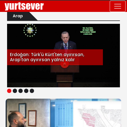
Arap
Erdoğan: Türk'ü Kürt'ten ayırırsan,
Arap'tan ayırırsan yalnız kalır
1
2
3
4
5