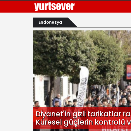
Endonezya
Diyanet'in gizli tarikatlar 
Küresel güçlerin kontrolü v