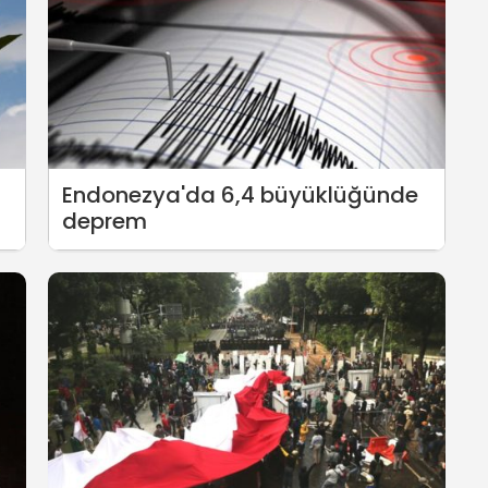
Endonezya'da 6,4 büyüklüğünde
deprem