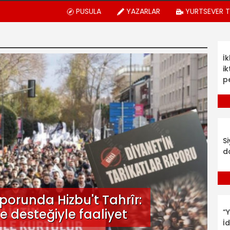
PUSULA
YAZARLAR
YURTSEVER 
İ
ik
p
S
d
raporunda Hizbu't Tahrîr:
e desteğiyle faaliyet
“Y
İ