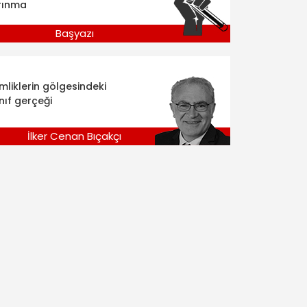
rınma
Başyazı
imliklerin gölgesindeki
nıf gerçeği
İlker Cenan Bıçakçı