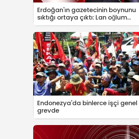
Erdoğan'ın gazetecinin boynunu
sıktığı ortaya çıktı: Lan oğlum
neden benim aileme
küfrettiriyorsun?
Endonezya'da binlerce işçi genel
grevde