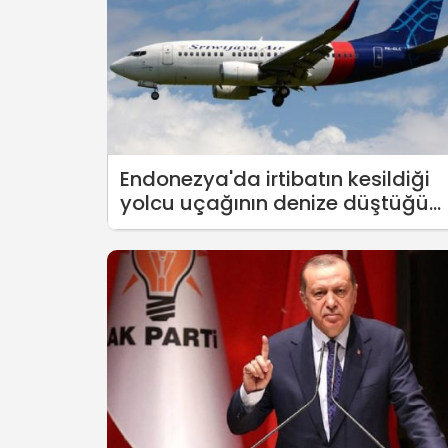
Endonezya'da irtibatın kesildiği
yolcu uçağının denize düştüğü
açıklandı