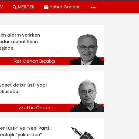
TV
MERCEK
Haber Gönder
klim alarm verirken
tidar muhaliflerin
eşinde
İlker Cenan Bıçakçı
iyaset de bir üst-yapı
okusudur
İzzettin Önder
eni CHP” ve “Yeni Parti”:
deolojik “yüklerden”