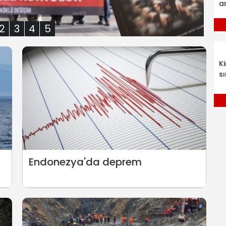
a
2
3
4
5
K
sı
Endonezya'da deprem