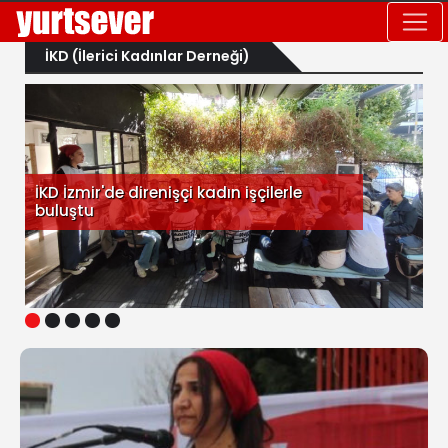
İKD (İlerici Kadınlar Derneği)
İKD İzmir'de direnişçi kadın işçilerle
buluştu
1
2
3
4
5