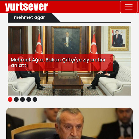
mehmet ağar
Mehmet Ağar, Bakan Çiftçi'ye ziyaretini
anlattı
1
2
3
4
5