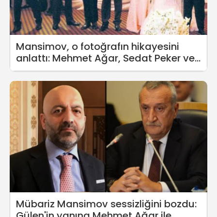
Mansimov, o fotoğrafın hikayesini
anlattı: Mehmet Ağar, Sedat Peker ve
Sezgin Baran Korkmaz
Mübariz Mansimov sessizliğini bozdu:
Gülen'in yanına Mehmet Ağar ile