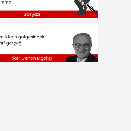
rınma
Başyazı
imliklerin gölgesindeki
nıf gerçeği
İlker Cenan Bıçakçı