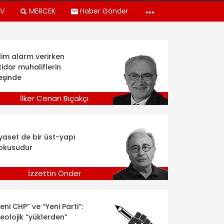
TV
MERCEK
Haber Gönder
klim alarm verirken
tidar muhaliflerin
eşinde
İlker Cenan Bıçakçı
iyaset de bir üst-yapı
okusudur
İzzettin Önder
eni CHP” ve “Yeni Parti”:
deolojik “yüklerden”