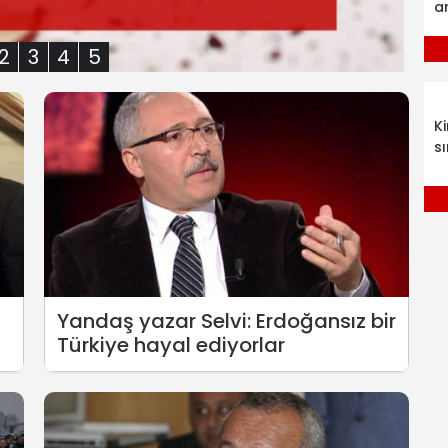
a
2
3
4
5
K
sı
l
Yandaş yazar Selvi: Erdoğansız bir
Türkiye hayal ediyorlar