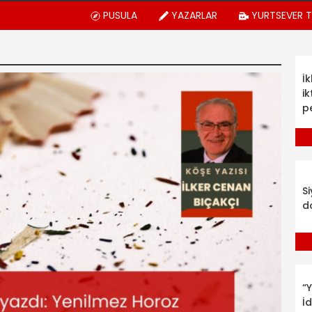
PUSULA
YAZARLAR
YURTSEVER 
İ
ik
p
S
d
“Y
İ