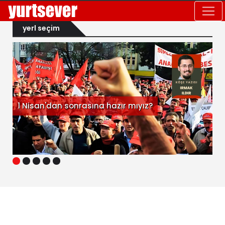
yerl seçim
1 Nisan'dan sonrasına hazır mıyız?
1
2
3
4
5