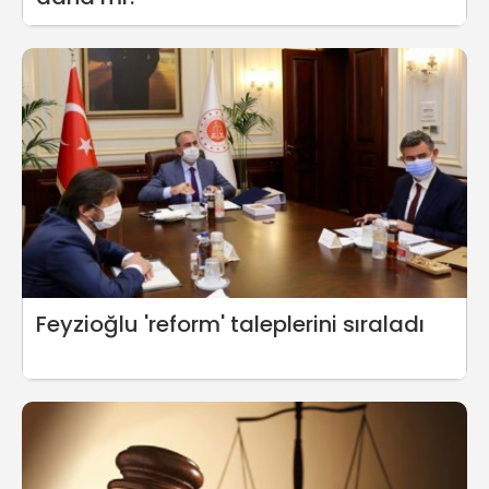
Feyzioğlu 'reform' taleplerini sıraladı