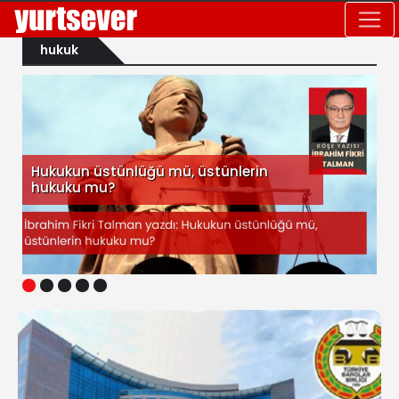
hukuk
Hukukun üstünlüğü mü, üstünlerin
hukuku mu?
1
2
3
4
5