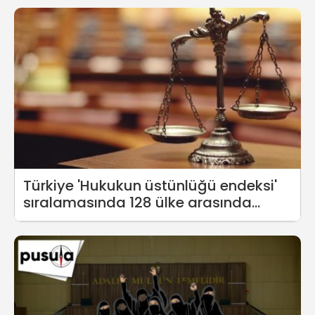
çıkar
Türkiye 'Hukukun üstünlüğü endeksi'
sıralamasında 128 ülke arasında
107'nci oldu