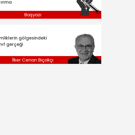
rınma
Başyazı
imliklerin gölgesindeki
nıf gerçeği
İlker Cenan Bıçakçı