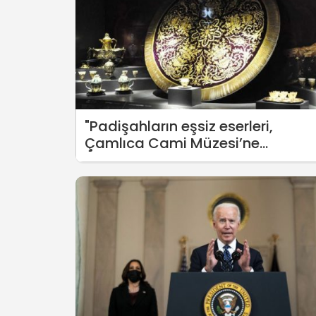
"Padişahların eşsiz eserleri,
Çamlıca Cami Müzesi’ne
nakledilmek isteniyor"