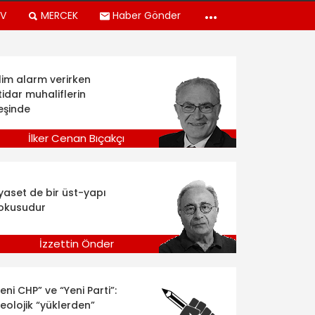
TV
MERCEK
Haber Gönder
klim alarm verirken
tidar muhaliflerin
eşinde
İlker Cenan Bıçakçı
iyaset de bir üst-yapı
okusudur
İzzettin Önder
eni CHP” ve “Yeni Parti”:
deolojik “yüklerden”