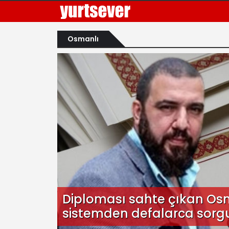
Osmanlı
Diploması sahte çıkan Osm
sistemden defalarca sor