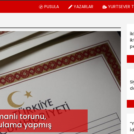
PUSULA
YAZARLAR
YURTSEVER 
İ
ik
p
S
d
anlı torunu,
gulama yapmış
“Y
İ