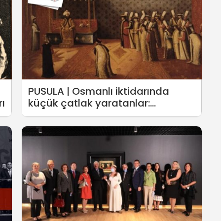
PUSULA | Osmanlı iktidarında
ı
küçük çatlak yaratanlar:
Şeyhülislam idamları