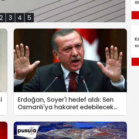
a
2
3
4
5
K
sı
i
Erdoğan, Soyer'i hedef aldı: Sen
Osmanlı'ya hakaret edebilecek
hadde ne zaman ulaştın, hadsiz