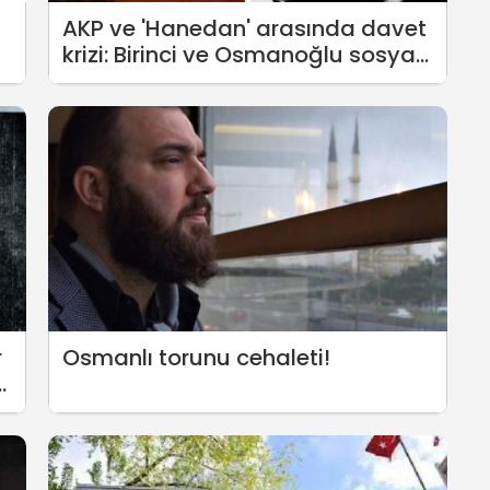
AKP ve 'Hanedan' arasında davet
krizi: Birinci ve Osmanoğlu sosyal
medyada atıştı
r
Osmanlı torunu cehaleti!
s