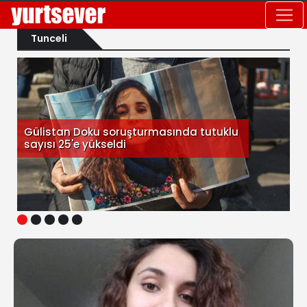
Tunceli
Gülistan Doku soruşturmasında tutuklu
sayısı 25'e yükseldi
1
2
3
4
5