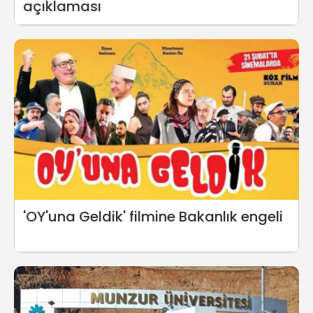
açıklaması
'OY'una Geldik' filmine Bakanlık engeli