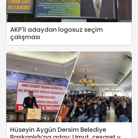
AKP'li adaydan logosuz seçim
çalışması
Hüseyin Aygün Dersim Belediye
Başkanlığı’na aday: Umut, cesaret ve